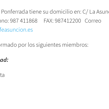
e Ponferrada tiene su domicilio en: C/ La A
fono: 987 411868 FAX: 987412200 Correo
feasuncion.es
formado por los siguientes miembros:
dad:
ta