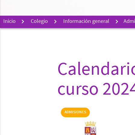
Inicio
Colegio
Información general
Admi
Calendari
curso 202
ADMISIONES