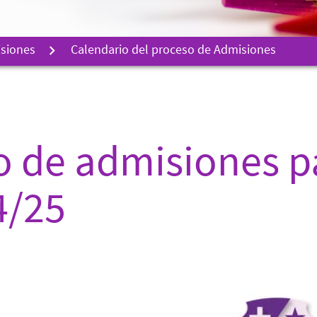
siones
Calendario del proceso de Admisiones
o de admisiones pa
4/25