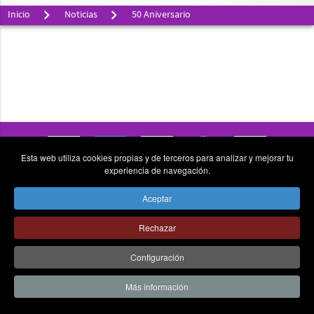
Inicio
Noticias
50 Aniversario
Esta web utiliza cookies propias y de terceros para analizar y mejorar tu
experiencia de navegación.
vpn_key
place
send
Aceptar
© Colegio la Asunción Ponferrada - Todos los derechos
Rechazar
reservados - C/ La Asunción Nº6, 24403 Ponferrada (León).
Tel 987 411868 -
AVISO LEGAL
|
CANAL DE COMUNICACIÓN
|
Configuración
POLÍTICA DE PRIVACIDAD
Más información