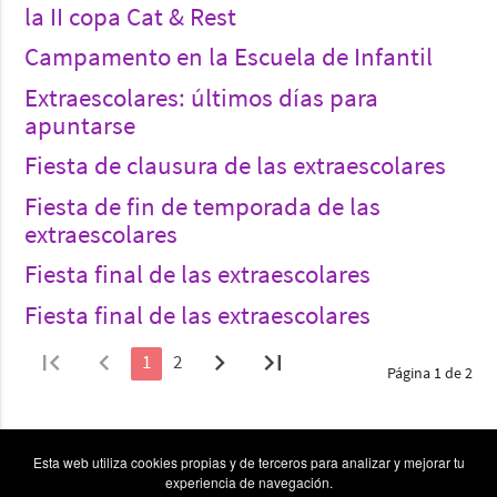
la II copa Cat & Rest
Campamento en la Escuela de Infantil
Extraescolares: últimos días para
apuntarse
Fiesta de clausura de las extraescolares
Fiesta de fin de temporada de las
extraescolares
Fiesta final de las extraescolares
Fiesta final de las extraescolares
first_page
chevron_left
chevron_right
last_page
1
2
Página 1 de 2
Esta web utiliza cookies propias y de terceros para analizar y mejorar tu
experiencia de navegación.