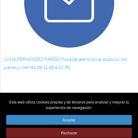
JULIA FERNÁNDEZ PARDO (hora de atención al público: los
jueves y viernes de 11:45 a 12:35)
Esta web utiliza cookies propias y de terceros para analizar y mejorar tu
experiencia de navegación.
Aceptar
vpn_key
place
send
Rechazar