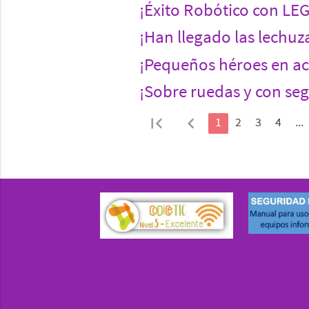
¡Éxito Robótico con LEG
¡Han llegado las lechuz
¡Pequeños héroes en ac
¡Sobre ruedas y con seg
first_page
chevron_left
1
2
3
4
...