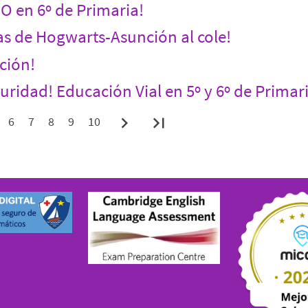
O en 6º de Primaria!
as de Hogwarts-Asunción al cole!
ción!
uridad! Educación Vial en 5º y 6º de Primar
chevron_right
last_page
6
7
8
9
10