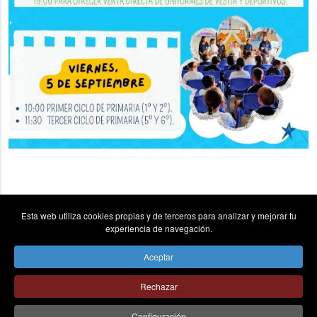
Esta web utiliza cookies propias y de terceros para analizar y mejorar tu
experiencia de navegación.
Aceptar
vpn_key
place
send
Rechazar
© Colegio la Asunción Ponferrada - Todos los derechos
Configuración